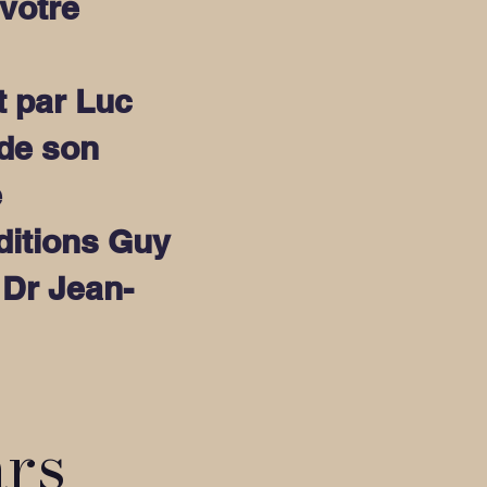
votre
t par Luc
 de son
e
ditions Guy
 Dr Jean-
ars