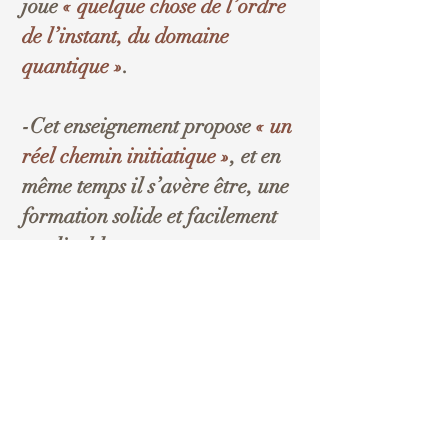
joue
« quelque chose de l’ordre
de l’instant, du domaine
quantique »
.
-Cet enseignement propose
« un
réel chemin initiatique »
, et en
même temps il s’avère être,
une
formation solide et facilement
applicable.
-Les cours seront ponctués
d’exercices pratiques et de
questions/réponses.
-Nous donnerons également de