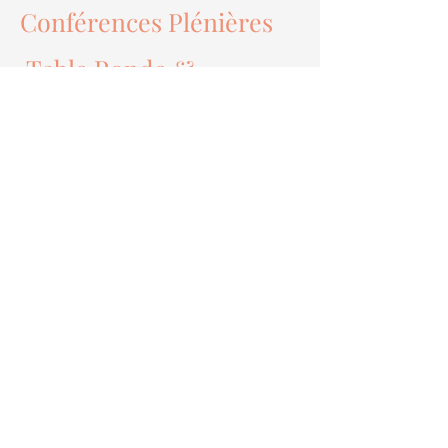
Conférences
Plénières
Table Ronde &
Questions / Réponses
Expériences Sonores /
Bains Phoniques
Extrait du Film de
Valérie Seguin : l'Âme
une Force dans Sa Vie ?
Partenaires &
Exposants
choisis